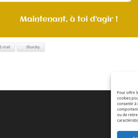
Maintenant, à toi d’agir !
E-mail
Bluesky
Pour offrir 
cookies pou
consentir à
comportement
ou de retire
caractéristi
Ac