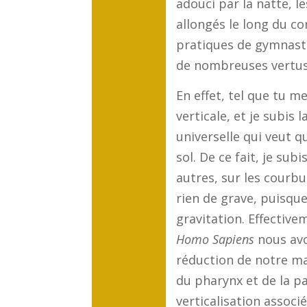
adouci par la natte, l
allongés le long du co
pratiques de gymnasti
de nombreuses vertus
En effet, tel que tu me
verticale, et je subis l
universelle qui veut q
sol. De ce fait, je su
autres, sur les courbu
rien de grave, puisq
gravitation. Effective
Homo Sapiens
nous avon
réduction de notre m
du pharynx et de la pa
verticalisation associ