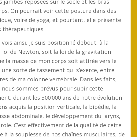
es jambes reposées sur le socle et les bras
rps. On pourrait voir cette posture dans des
que, voire de yoga, et pourtant, elle présente
 thérapeutiques.
 vois ainsi, je suis positionné debout, à la
a loi de Newton, soit la loi de la gravitation
ue la masse de mon corps soit attirée vers le
bis une sorte de tassement qui s’exerce, entre
res de ma colonne vertébrale. Dans les faits,
ue nous sommes prévus pour subir cette
ment, durant les 300’000 ans de notre évolution
s acquis la position verticale, la bipédie, la
asse abdominale, le développement du larynx,
role. C’est effectivement de la qualité de cette
ée à la souplesse de nos chaînes musculaires, de