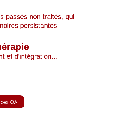
passés non traités, qui 
oires persistantes.
hérapie
t et d’intégration…
ices OAI