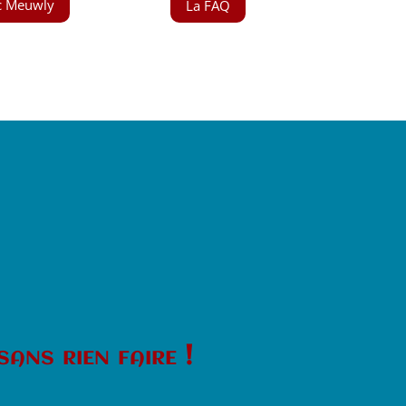
c Meuwly
La FAQ
sans rien faire !