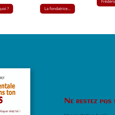
Frédéri
quoi ?
La fondatrice...
Ne restez pas 