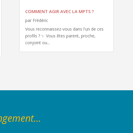
COMMENT AGIR AVEC LA MPTS ?
par
Frédéric
Vous reconnaissez-vous dans l'un de ces
profils ? ✨ Vous êtes parent, proche,
conjoint ou...
angement…