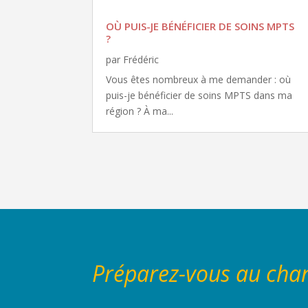
OÙ PUIS-JE BÉNÉFICIER DE SOINS MPTS
?
par
Frédéric
Vous êtes nombreux à me demander : où
puis-je bénéficier de soins MPTS dans ma
région ? À ma...
Préparez-vous au ch